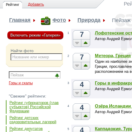
Ре
Добавить
Рейтинг
Главная
Фото
Природа
Пейзаж
7
Лофотенские ост
1
Включить режим «Галерея»
Автор Андрей Ермо
Найти фото
7
Метеора, Греция
2
Один из наиболее з
Греции, прославлен
расположением на в
4
Горы в инфракр
Горы и скалы
3
Автор Андрей Ермо
"Свежие" рейтинги:
Рейтинг губернаторов (глав
4
Озёра Исландии 
4
субъектов) Российской
Федерации
Автор Андрей Ермо
Рейтинг детских
оздоровительных лагерей
4
Каппадокия, Тур
Рейтинг депутатов
5