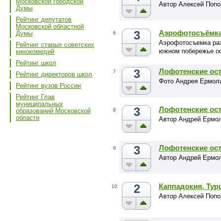
Московской городской
Автор Алексей Попо
Думы
Рейтинг депутатов
Московской областной
3
Аэрофотосъёмка 
Думы
6
Аэрофотосъемка раз
Рейтинг старых советских
южном побережье ос
кинокомедий
Рейтинг школ
3
Лофотенские ост
7
Рейтинг директоров школ
Фото Андрея Ермол
Рейтинг вузов России
Рейтинг Глав
муниципальных
3
Лофотенские ост
8
образований Московской
области
Автор Андрей Ермо
3
Лофотенские ост
9
Автор Андрей Ермо
2
Каппадокия, Тур
10
Автор Алексей Попо