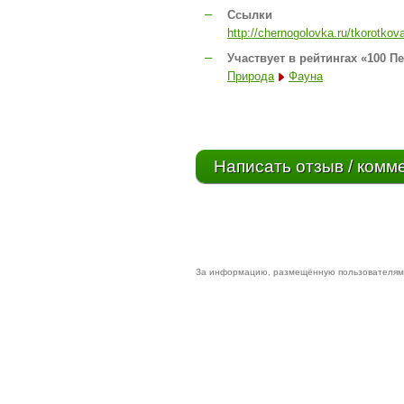
–
Ссылки
http://chernogolovka.ru/tkorotkov
–
Участвует в рейтингах «100 П
Природа
Фауна
Написать отзыв / комм
За информацию, размещённую пользователями 