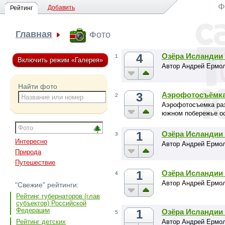
Ф
Добавить
Рейтинг
Главная
Фото
4
Озёра Исландии 
1
Включить режим «Галерея»
Автор Андрей Ермо
Найти фото
3
Аэрофотосъёмка 
2
Аэрофотосъемка раз
южном побережье ос
1
Озёра Исландии 
3
Интересно
Автор Андрей Ермо
Природа
Путешествие
1
Озёра Исландии 
4
Автор Андрей Ермо
"Свежие" рейтинги:
Рейтинг губернаторов (глав
субъектов) Российской
Федерации
1
Озёра Исландии 
5
Автор Андрей Ермо
Рейтинг детских