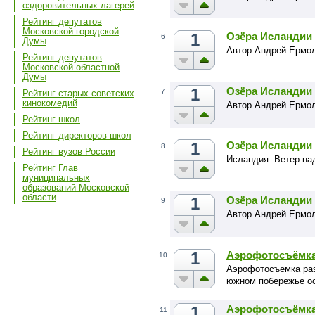
оздоровительных лагерей
Рейтинг депутатов
Московской городской
1
Озёра Исландии 
6
Думы
Автор Андрей Ермо
Рейтинг депутатов
Московской областной
Думы
1
Озёра Исландии 
7
Рейтинг старых советских
кинокомедий
Автор Андрей Ермо
Рейтинг школ
Рейтинг директоров школ
1
Озёра Исландии 
8
Рейтинг вузов России
Исландия. Ветер на
Рейтинг Глав
муниципальных
образований Московской
области
1
Озёра Исландии 
9
Автор Андрей Ермо
1
Аэрофотосъёмка
10
Аэрофотосъемка раз
южном побережье ос
1
Аэрофотосъёмка 
11