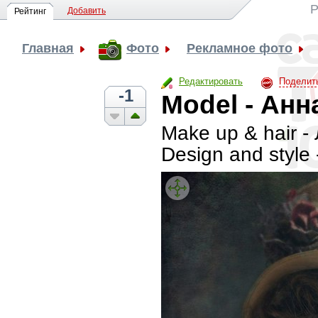
Р
Добавить
Рейтинг
Главная
Фото
Рекламное фото
Редактировать
Поделит
-1
Model - Анн
Make up & hair -
Design and styl