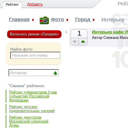
Рей
Добавить
Рейтинг
Главная
Фото
Город
Интерьер
1
Интерьер кафе #
1
Включить режим «Галерея»
Автор Снежана Мал
Найти фото
"Свежие" рейтинги:
Рейтинг губернаторов (глав
субъектов) Российской
Федерации
Рейтинг детских
оздоровительных лагерей
Рейтинг депутатов
Московской городской
Думы